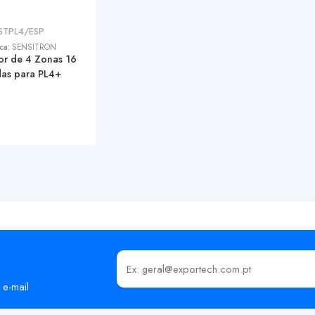
STPL4/ESP
ca:
SENSITRON
or de 4 Zonas 16
das para PL4+
Insira o seu email
 e-mail