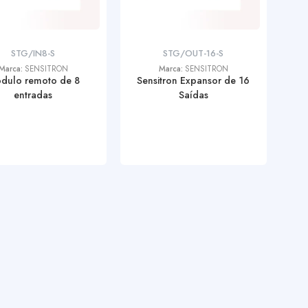
STG/IN8-S
STG/OUT-16-S
Marca:
SENSITRON
Marca:
SENSITRON
dulo remoto de 8
Sensitron Expansor de 16
entradas
Saídas