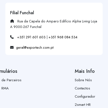
Filial Funchal
Rua da Capela do Amparo Edifício Alpha Living Loja
A 9000-267 Funchal
+351 291 601 603
|
+351 968 084 534
geral@exportech.com.pt
mulários
Mais Info
a de Parceiros
Sobre Nós
a RMA
Contactos
Configurador
2smart HR