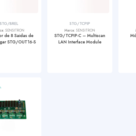
STG/8REL
STG/TCPIP
ca:
SENSITRON
Marca:
SENSITRON
r de 8 Saidas de
STG/TCPIP-C – Multiscan
Mó
Ligar STG/OUT16-S
LAN Interface Module