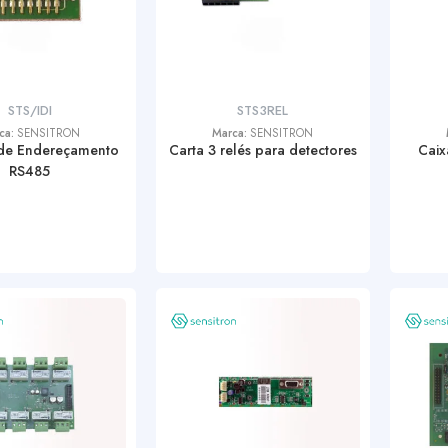
STS/IDI
STS3REL
ca:
SENSITRON
Marca:
SENSITRON
de Endereçamento
Carta 3 relés para detectores
Caix
RS485