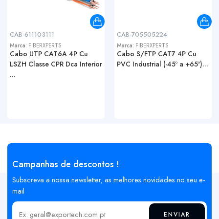
CAB-611103111
CAB-705505224
Marca:
FIBERXPERTS
Marca:
FIBERXPERTS
Cabo UTP CAT6A 4P Cu
Cabo S/FTP CAT7 4P Cu
LSZH Classe CPR Dca Interior
PVC Industrial (-45º a +65º)...
...
Campanhas de descontos !
Subscreva a nossa newsletter, as melhores novidades no seu e-
mail
ENVIAR
Insira o seu email