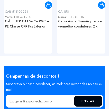
CAB-511103231
CA-150
Marca:
FIBERXPERTS
Marca:
FIBERXPERTS
Cabo UTP CAT5e Cu PVC +
Cabo Áudio Siamês preto e
PE Classe CPR FcaExterior ...
vermelho condutores 2 x ...
Campanhas de descontos !
Subscreva a nossa newsletter, as melhores novidades no seu e-
mail
ENVIAR
Insira o seu email