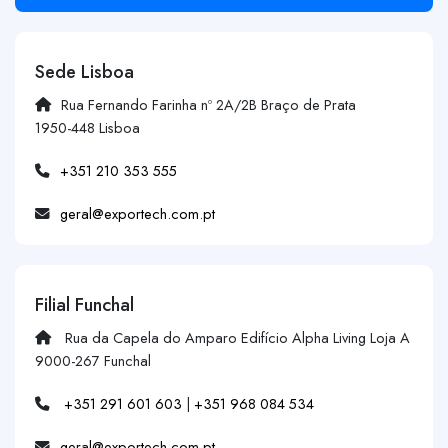
Sede Lisboa
Rua Fernando Farinha nº 2A/2B Braço de Prata
1950-448 Lisboa
+351 210 353 555
geral@exportech.com.pt
Filial Funchal
Rua da Capela do Amparo Edifício Alpha Living Loja A
9000-267 Funchal
+351 291 601 603
|
+351 968 084 534
geral@exportech.com.pt