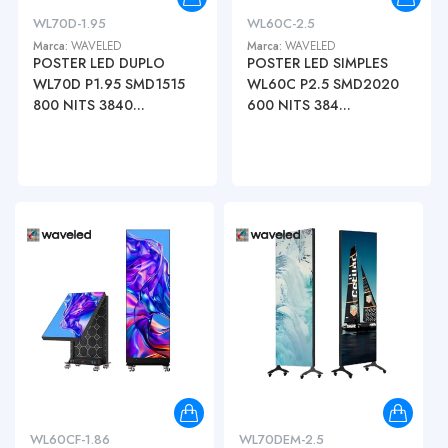
WL70D-1.95
WL60C-2.5
Marca:
WAVELED
Marca:
WAVELED
POSTER LED DUPLO
POSTER LED SIMPLES
WL70D P1.95 SMD1515
WL60C P2.5 SMD2020
800 NITS 3840...
600 NITS 384...
WL60CF-1.86
WL70DEM-2.5