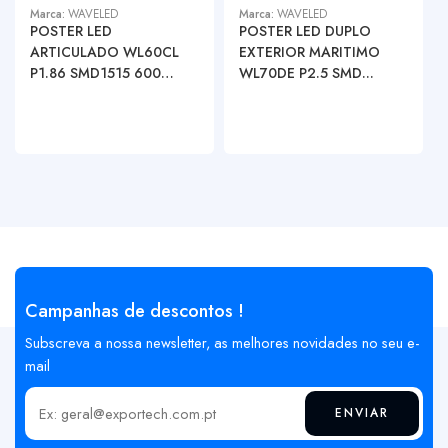
Marca:
WAVELED
Marca:
WAVELED
POSTER LED
POSTER LED DUPLO
ARTICULADO WL60CL
EXTERIOR MARITIMO
P1.86 SMD1515 600
WL70DE P2.5 SMD...
NIT...
Campanhas de descontos !
Subscreva a nossa newsletter, as melhores novidades no seu e-
mail
ENVIAR
Insira o seu email