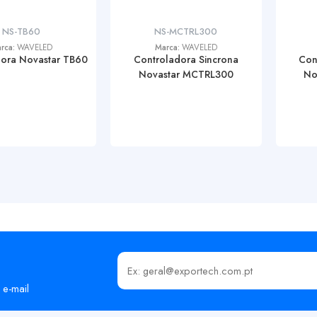
NS-TB60
NS-MCTRL300
rca:
WAVELED
Marca:
WAVELED
dora Novastar TB60
Controladora Sincrona
Con
Novastar MCTRL300
No
Insira o seu email
 e-mail