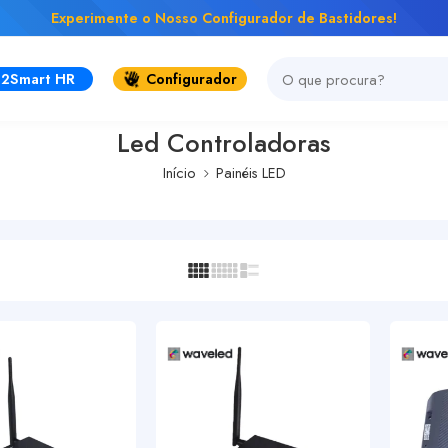
Experimente o Nosso Configurador de Bastidores!
2Smart HR
Configurador
Led Controladoras
Início
Painéis LED