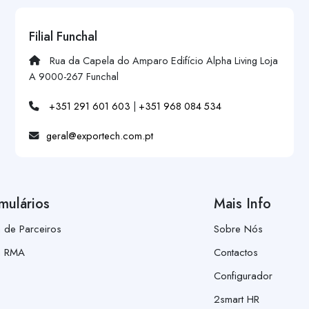
Filial Funchal
Rua da Capela do Amparo Edifício Alpha Living Loja
A 9000-267 Funchal
+351 291 601 603
|
+351 968 084 534
geral@exportech.com.pt
mulários
Mais Info
a de Parceiros
Sobre Nós
a RMA
Contactos
Configurador
2smart HR