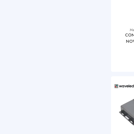
Ma
CON
NOV