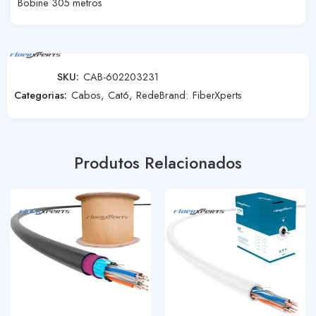
Bobine 305 metros
SKU:
CAB-602203231
Categorias:
Cabos
,
Cat6
,
Rede
Brand:
FiberXperts
Produtos Relacionados