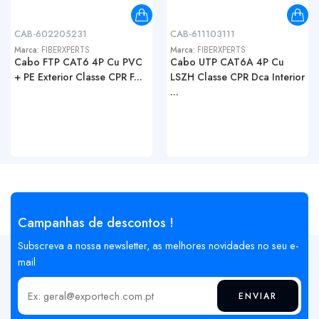
CAB-602205231
CAB-611103111
Marca:
FIBERXPERTS
Marca:
FIBERXPERTS
Cabo FTP CAT6 4P Cu PVC
Cabo UTP CAT6A 4P Cu
+ PE Exterior Classe CPR F...
LSZH Classe CPR Dca Interior
...
Campanhas de descontos !
Subscreva a nossa newsletter, as melhores novidades no seu e-
mail
ENVIAR
Insira o seu email