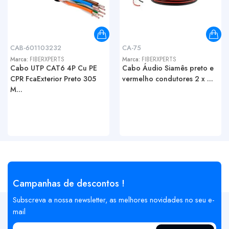
CAB-601103232
CA-75
Marca:
FIBERXPERTS
Marca:
FIBERXPERTS
Cabo UTP CAT6 4P Cu PE
Cabo Áudio Siamês preto e
CPR FcaExterior Preto 305
vermelho condutores 2 x ...
M...
Campanhas de descontos !
Subscreva a nossa newsletter, as melhores novidades no seu e-
mail