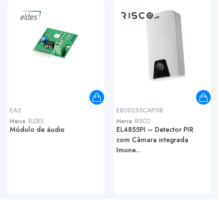
EA2
E8US255CAP0B
Marca:
ELDES
Marca:
RISCO
Módulo de áudio
EL4855PI – Detector PIR
com Câmara integrada
Imune...