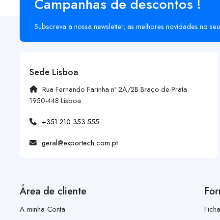
Campanhas de descontos !
Subscreva a nossa newsletter, as melhores novidades no seu
Sede Lisboa
Rua Fernando Farinha nº 2A/2B Braço de Prata
1950-448 Lisboa
+351 210 353 555
geral@exportech.com.pt
Área de cliente
For
A minha Conta
Fich