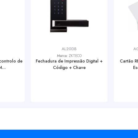
AL20DB
AC
Marca:
ZKTECO
controlo de
Fechadura de Impressão Digital +
Cartão R
...
Código + Chave
Es