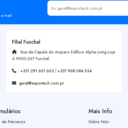
Insira o seu email
 e-mail
Filial Funchal
Rua da Capela do Amparo Edifício Alpha Living Loja
A 9000-267 Funchal
+351 291 601 603
|
+351 968 084 534
geral@exportech.com.pt
mulários
Mais Info
a de Parceiros
Sobre Nós