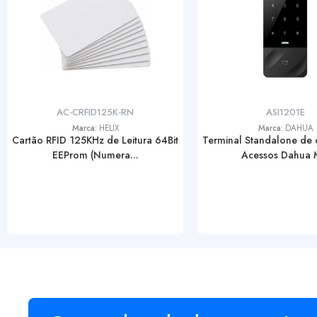
AC-CRFID125K-RN
ASI1201E
Marca:
HELIX
Marca:
DAHUA
Cartão RFID 125KHz de Leitura 64Bit
Terminal Standalone de 
EEProm (Numera...
Acessos Dahua M