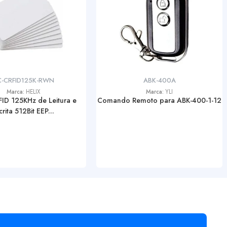
-CRFID125K-RWN
ABK-400A
Marca:
HELIX
Marca:
YLI
FID 125KHz de Leitura e
Comando Remoto para ABK-400-1-12
crita 512Bit EEP...