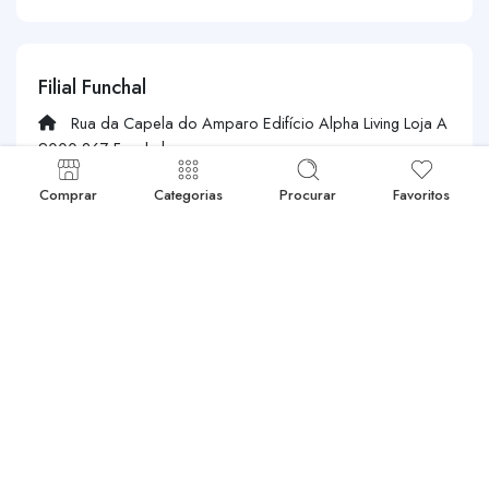
Filial Funchal
Rua da Capela do Amparo Edifício Alpha Living Loja A
9000-267 Funchal
+351 291 601 603
|
+351 968 084 534
Comprar
Categorias
Procurar
Favoritos
geral@exportech.com.pt
Armazém Logístico
Estrada do Contador nº 25 - Fracção B Sesmaria do
Colaço 2130-223 Benavente
+351 210 353 555