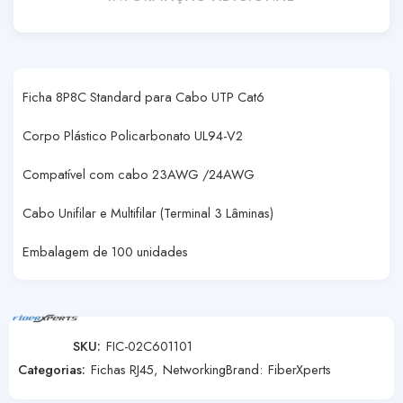
Ficha 8P8C Standard para Cabo UTP Cat6
Corpo Plástico Policarbonato UL94-V2
Compatível com cabo 23AWG /24AWG
Cabo Unifilar e Multifilar (Terminal 3 Lâminas)
Embalagem de 100 unidades
SKU:
FIC-02C601101
Categorias:
Fichas RJ45
,
Networking
Brand:
FiberXperts