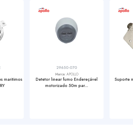
R
29650-070
Marca:
APOLLO
s maritimos
Detetor linear fumo Endereçável
Suporte 
RY
motorizado 50m par...