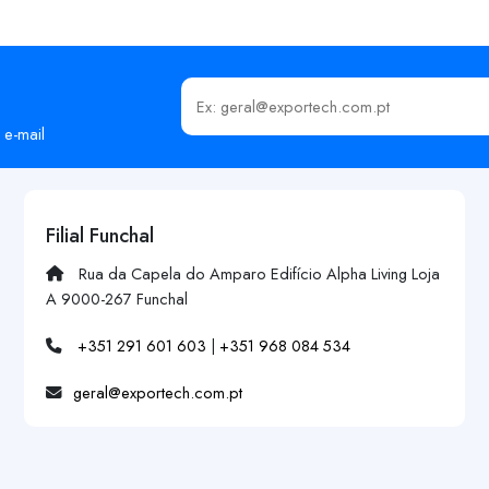
Insira o seu email
 e-mail
Filial Funchal
Rua da Capela do Amparo Edifício Alpha Living Loja
A 9000-267 Funchal
+351 291 601 603
|
+351 968 084 534
geral@exportech.com.pt