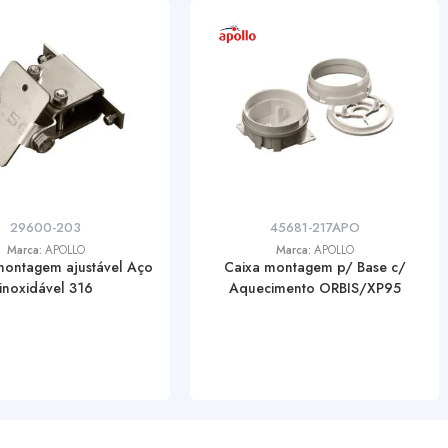
29600-203
45681-217APO
Marca:
APOLLO
Marca:
APOLLO
montagem ajustável Aço
Caixa montagem p/ Base c/
inoxidável 316
Aquecimento ORBIS/XP95