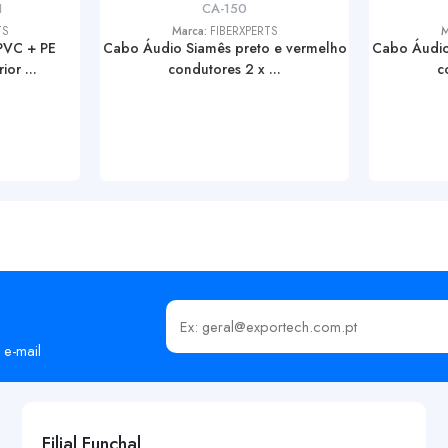
1
CA-150
TS
Marca:
FIBERXPERTS
M
PVC + PE
Cabo Áudio Siamês preto e vermelho
Cabo Áudio
or ...
condutores 2 x ...
c
Insira o seu email
 e-mail
Filial Funchal