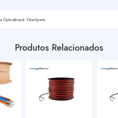
ra Óptica
Brand:
FiberXperts
Produtos Relacionados