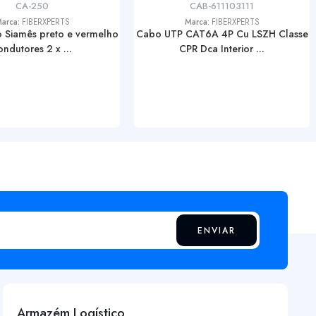
CA-250
CAB-611103111
arca:
FIBERXPERTS
Marca:
FIBERXPERTS
 Siamês preto e vermelho
Cabo UTP CAT6A 4P Cu LSZH Classe
ondutores 2 x ...
CPR Dca Interior ...
ENVIAR
Armazém Logístico