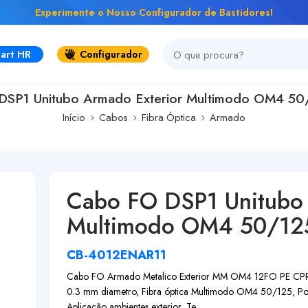
Experimente o Nosso Configurador de Bastidores!
art HR
Configurador
DSP1 Unitubo Armado Exterior Multimodo OM4 50
Início
Cabos
Fibra Óptica
Armado
Cabo FO DSP1 Unitubo 
Multimodo OM4 50/12
CB-4012ENAR11
Cabo FO Armado Metalico Exterior MM OM4 12FO PE CPR F
0.3 mm diametro, Fibra óptica Multimodo OM4 50/125, Poli
Aplicação ambientes exterior, Te...