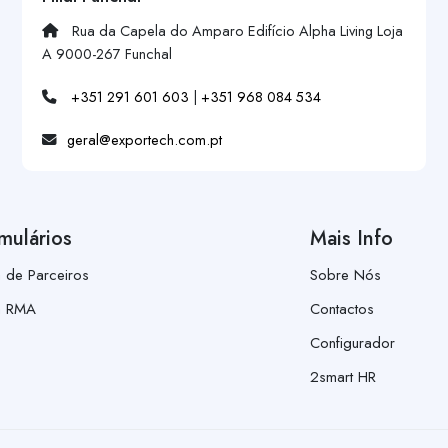
Rua da Capela do Amparo Edifício Alpha Living Loja
A 9000-267 Funchal
+351 291 601 603
|
+351 968 084 534
geral@exportech.com.pt
mulários
Mais Info
a de Parceiros
Sobre Nós
a RMA
Contactos
Configurador
2smart HR