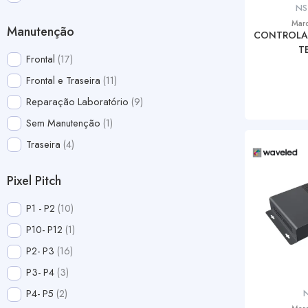
NS
Mar
Manutenção
CONTROLA
T
Frontal
17
Frontal e Traseira
11
Reparação Laboratório
9
Sem Manutenção
1
Traseira
4
Pixel Pitch
P1 - P2
10
P10- P12
1
P2- P3
16
P3- P4
3
P4- P5
2