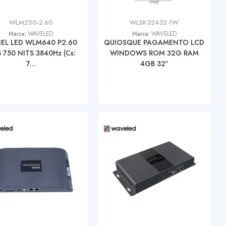
WLM250-2.60
WLSK32432-1W
Marca:
WAVELED
Marca:
WAVELED
NEL LED WLM640 P2.60
QUIOSQUE PAGAMENTO LCD
 750 NITS 3840Hz (Cs:
WINDOWS ROM 32G RAM
7...
4GB 32″