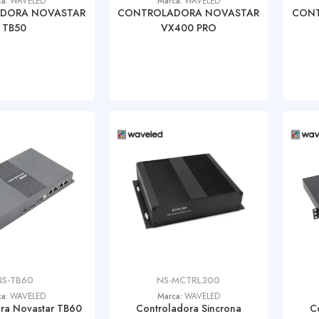
ca:
WAVELED
Marca:
WAVELED
DORA NOVASTAR
CONTROLADORA NOVASTAR
CONT
TB50
VX400 PRO
NS-TB60
NS-MCTRL300
ca:
WAVELED
Marca:
WAVELED
ra Novastar TB60
Controladora Sincrona
C