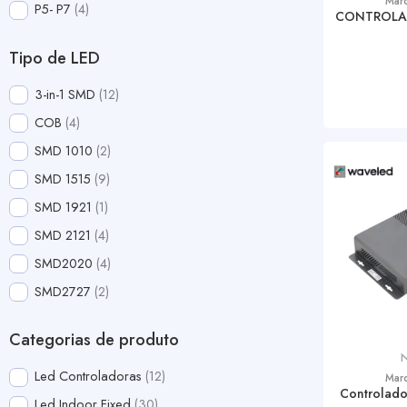
Mar
P5- P7
4
CONTROLA
Tipo de LED
3-in-1 SMD
12
COB
4
SMD 1010
2
SMD 1515
9
SMD 1921
1
SMD 2121
4
SMD2020
4
SMD2727
2
Categorias de produto
Led Controladoras
12
Mar
Controlado
Led Indoor Fixed
30