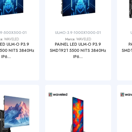
.9-500X500-01
ULMO-3.9-1000X1000-01
ca:
WAVELED
Marca:
WAVELED
LED ULM-O P3.9
PAINEL LED ULM-O P3.9
P
500 NITS 3840Hz
SMD1921 5500 NITS 3840Hz
SMD1
IP6...
IP6...