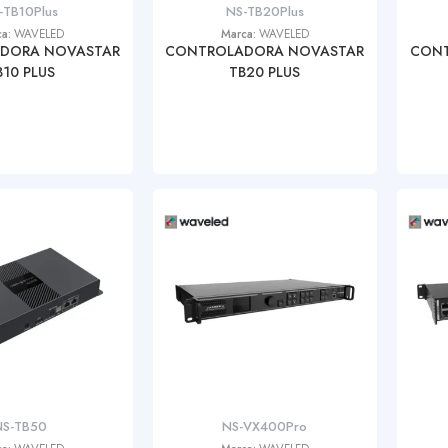
-TB10Plus
NS-TB20Plus
ca:
WAVELED
Marca:
WAVELED
DORA NOVASTAR
CONTROLADORA NOVASTAR
CONT
B10 PLUS
TB20 PLUS
NS-TB50
NS-VX400Pro