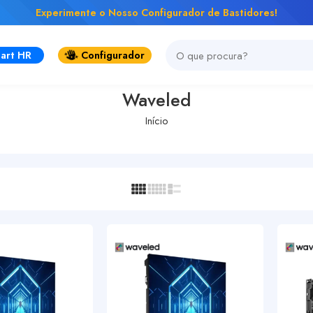
Experimente o Nosso Configurador de Bastidores!
art HR
Configurador
Waveled
Início