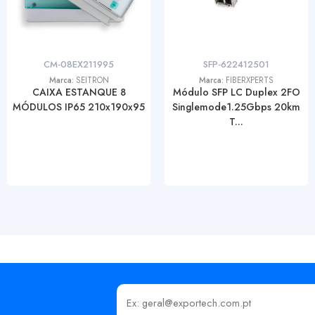
CM-08EX211995
SFP-622412501
Marca:
SEITRON
Marca:
FIBERXPERTS
CAIXA ESTANQUE 8
Módulo SFP LC Duplex 2FO
MÓDULOS IP65 210x190x95
Singlemode1.25Gbps 20km
T...
Insira o seu email