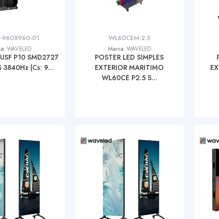
0-960X960-01
WL60CEM-2.5
ca:
WAVELED
Marca:
WAVELED
 USF P10 SMD2727
POSTER LED SIMPLES
3840Hz (Cs: 9...
EXTERIOR MARITIMO
EX
WL60CE P2.5 S...