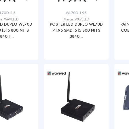
L70D-2.5
WL70D-1.95
ca:
WAVELED
Marca:
WAVELED
ED DUPLO WL70D
POSTER LED DUPLO WL70D
PAI
D1515 800 NITS
P1.95 SMD1515 800 NITS
COB
840H...
3840...