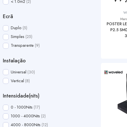
< 1.0m2
2
W
Ecrã
Mar
POSTER L
Duplo
5
P2.5 SM
3
Simples
25
Transparente
9
Instalação
Universal
30
Vertical
8
Intensidade(nits)
0 - 1000Nits
17
1000 - 4000Nits
2
4000 - 8000Nits
12