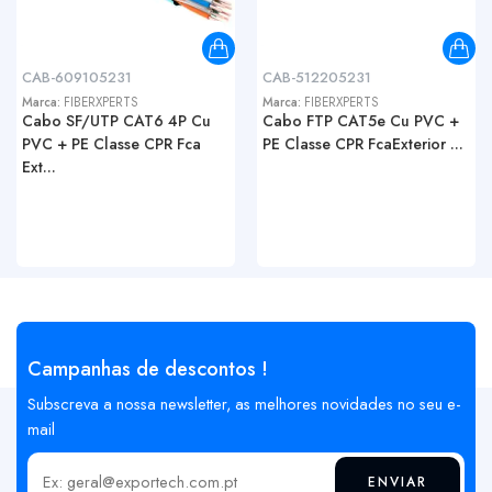
CAB-609105231
CAB-512205231
Marca:
FIBERXPERTS
Marca:
FIBERXPERTS
Cabo SF/UTP CAT6 4P Cu
Cabo FTP CAT5e Cu PVC +
PVC + PE Classe CPR Fca
PE Classe CPR FcaExterior ...
Ext...
Campanhas de descontos !
Subscreva a nossa newsletter, as melhores novidades no seu e-
mail
ENVIAR
Insira o seu email