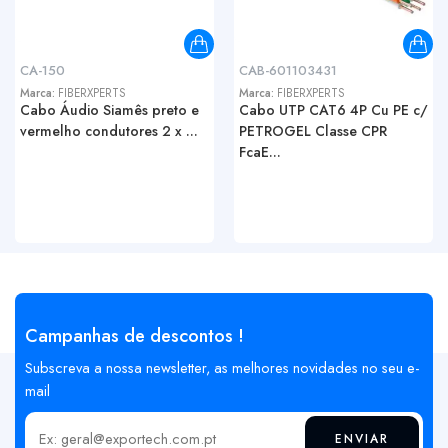
CA-150
CAB-601103431
Marca:
FIBERXPERTS
Marca:
FIBERXPERTS
Cabo Áudio Siamês preto e
Cabo UTP CAT6 4P Cu PE c/
vermelho condutores 2 x ...
PETROGEL Classe CPR
FcaE...
Campanhas de descontos !
Subscreva a nossa newsletter, as melhores novidades no seu e-
mail
ENVIAR
Insira o seu email