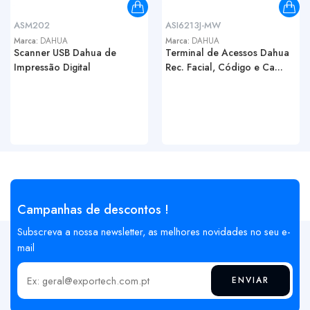
ASM202
ASI6213J-MW
Marca:
DAHUA
Marca:
DAHUA
Scanner USB Dahua de
Terminal de Acessos Dahua
Impressão Digital
Rec. Facial, Código e Ca...
Campanhas de descontos !
Subscreva a nossa newsletter, as melhores novidades no seu e-
mail
ENVIAR
Insira o seu email