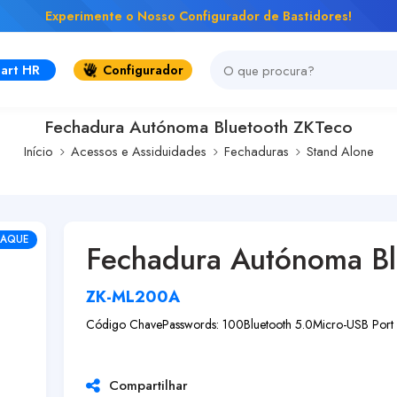
Experimente o Nosso Configurador de Bastidores!
art HR
Configurador
Fechadura Autónoma Bluetooth ZKTeco
Início
Acessos e Assiduidades
Fechaduras
Stand Alone
TAQUE
Fechadura Autónoma Bl
ZK-ML200A
Código Chave
Passwords: 100
Bluetooth 5.0
Micro-USB Port
Compartilhar