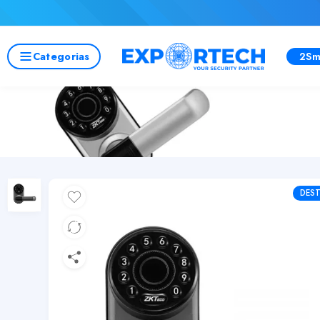
Categorias
2Sm
DES