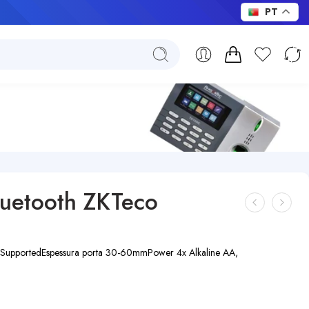
PT
uetooth ZKTeco
 Supported
Espessura porta 30-60mm
Power 4x Alkaline AA,