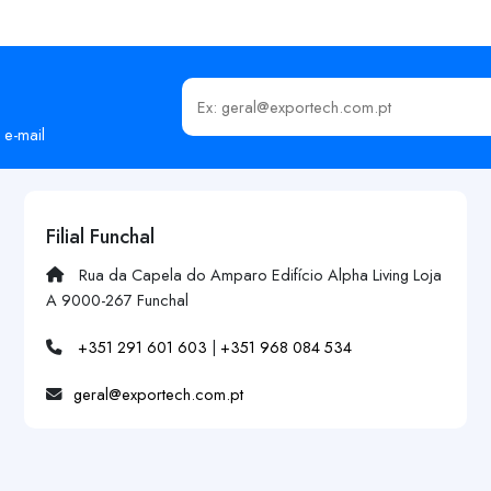
Insira o seu email
 e-mail
Filial Funchal
Rua da Capela do Amparo Edifício Alpha Living Loja
A 9000-267 Funchal
+351 291 601 603
|
+351 968 084 534
geral@exportech.com.pt