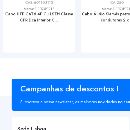
CAB-601103113
CA-250
Marca:
FIBERXPERTS
Marca:
FIBERXPER
Cabo UTP CAT6 4P Cu LSZH Classe
Cabo Áudio Siamês preto
CPR Dca Interior C...
condutores 2 x .
Campanhas de descontos !
Subscreva a nossa newsletter, as melhores novidades no seu
Sede Lisboa