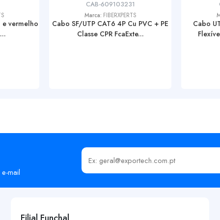
CAB-609103231
TS
Marca:
FIBERXPERTS
M
 e vermelho
Cabo SF/UTP CAT6 4P Cu PVC + PE
Cabo U
..
Classe CPR FcaExte...
Flexív
Insira o seu email
 e-mail
Filial Funchal