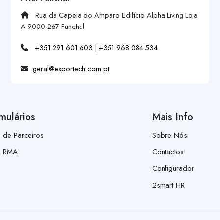
Rua da Capela do Amparo Edifício Alpha Living Loja
A 9000-267 Funchal
+351 291 601 603
|
+351 968 084 534
geral@exportech.com.pt
mulários
Mais Info
a de Parceiros
Sobre Nós
a RMA
Contactos
Configurador
2smart HR