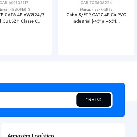
CAB-601103117
CAB-705505224
arca:
FIBERXPERTS
Marca:
FIBERXPERTS
TP CAT6 4P AWG24/7
Cabo S/FTP CAT7 4P Cu PVC
el Cu LSZH Classe C...
Industrial (-45º a +65º)...
ENVIAR
Armazém Logístico