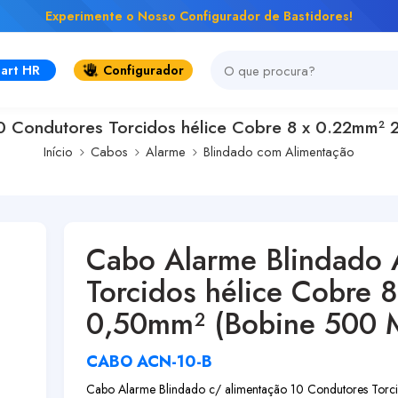
Experimente o Nosso Configurador de Bastidores!
art HR
Configurador
 Condutores Torcidos hélice Cobre 8 x 0.22mm² 2
Início
Cabos
Alarme
Blindado com Alimentação
Cabo Alarme Blindado
Torcidos hélice Cobre 
0,50mm² (Bobine 500 M
CABO ACN-10-B
Cabo Alarme Blindado c/ alimentação 10 Condutores Torc