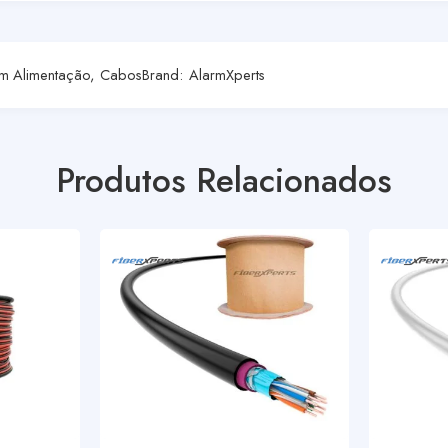
m Alimentação
,
Cabos
Brand:
AlarmXperts
Produtos Relacionados