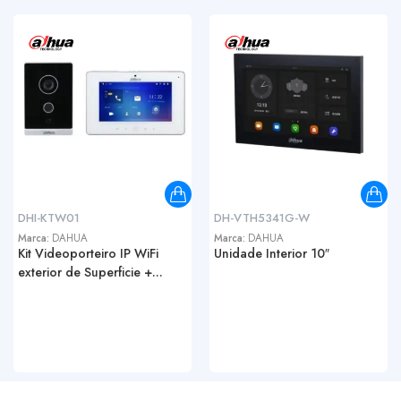
DHI-KTW01
DH-VTH5341G-W
Marca:
DAHUA
Marca:
DAHUA
Kit Videoporteiro IP WiFi
Unidade Interior 10″
exterior de Superficie +...