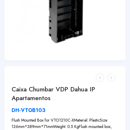
Caixa Chumbar VDP Dahua IP
Apartamentos
DH-VTOB103
Flush Mounted Box for VTO1210C-X
Material: Plastic
Size:
126mm*389mm*71mm
Weight: 0.5 Kg
Flush mounted box,