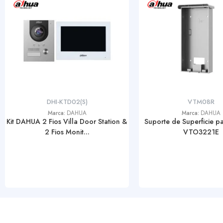
DHI-KTD02(S)
VTM08R
Marca:
DAHUA
Marca:
DAHUA
Kit DAHUA 2 Fios Villa Door Station &
Suporte de Superficie 
2 Fios Monit...
VTO3221E