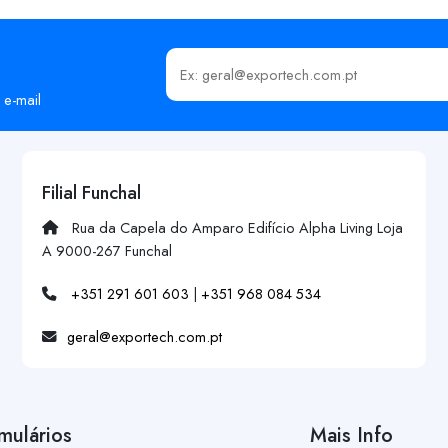
Insira o seu email
 e-mail
Filial Funchal
Rua da Capela do Amparo Edifício Alpha Living Loja
A 9000-267 Funchal
+351 291 601 603
|
+351 968 084 534
geral@exportech.com.pt
mulários
Mais Info