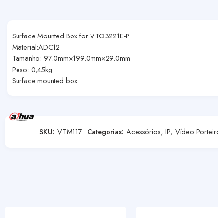
Surface Mounted Box for VTO3221E-P
Material:ADC12
Tamanho: 97.0mm×199.0mm×29.0mm
Peso: 0,45kg
Surface mounted box
SKU:
VTM117
Categorias:
Acessórios
,
IP
,
Vídeo Porteir