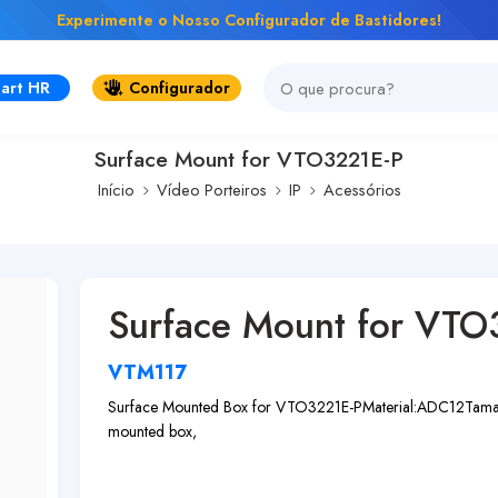
Experimente o Nosso Configurador de Bastidores!
art HR
Configurador
Surface Mount for VTO3221E-P
Início
Vídeo Porteiros
IP
Acessórios
Surface Mount for VTO
VTM117
Surface Mounted Box for VTO3221E-P
Material:ADC12
Tam
mounted box,