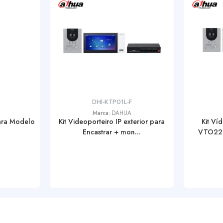
DHI-KTP01L-F
Marca:
DAHUA
para Modelo
Kit Videoporteiro IP exterior para
Kit Ví
Encastrar + mon...
VTO220