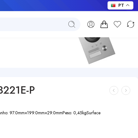
PT
3221E-P
anho: 97.0mm×199.0mm×29.0mm
Peso: 0,45kg
Surface