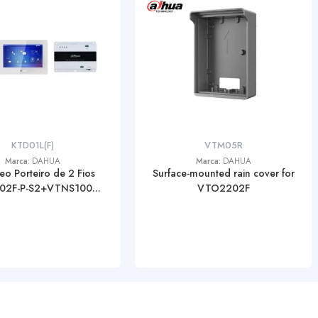
KTD01L(F)
VTM05R
Marca:
DAHUA
Marca:
DAHUA
deo Porteiro de 2 Fios
Surface-mounted rain cover for
2F-P-S2+VTNS100...
VTO2202F