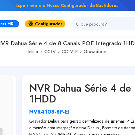
Experimente o Nosso Configurador de Bastidores!
art HR
Configurador
VR Dahua Série 4 de 8 Canais POE Integrado 1H
Início
CCTV
CCTV IP
Gravadores
NVR Dahua Série 4 de 
1HDD
NVR4108-8P-EI
Gravador Dahua para gestão centralizada de sistemas IP. Esc
dimensão com integração nativa Dahua., Formato de dec
H.264+/H.264/MJPEG, Acesso, armazenamento o...