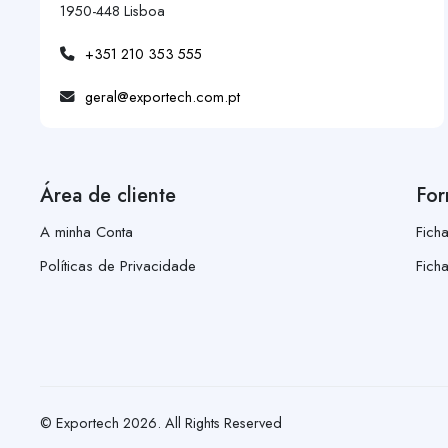
1950-448 Lisboa
+351 210 353 555
geral@exportech.com.pt
Área de cliente
For
A minha Conta
Fich
Políticas de Privacidade
Fich
© Exportech
2026
. All Rights Reserved