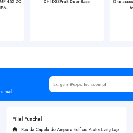
4MP 45X ZO
DHI-DSSPro8-Door-Base
One access
P6...
f
Insira o seu email
 e-mail
Filial Funchal
Rua da Capela do Amparo Edifício Alpha Living Loja