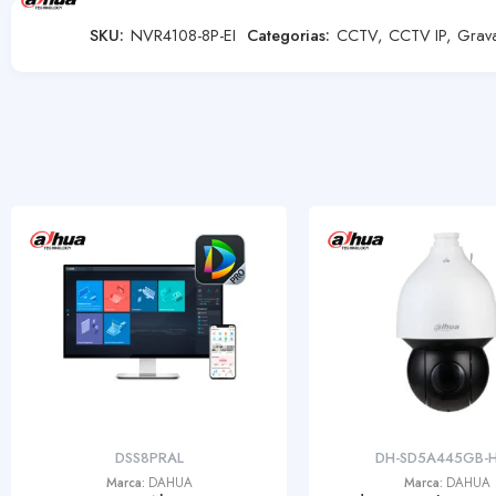
SKU:
NVR4108-8P-EI
Categorias:
CCTV
,
CCTV IP
,
Grav
DSS8PRAL
DH-SD5A445GB-
Marca:
DAHUA
Marca:
DAHUA