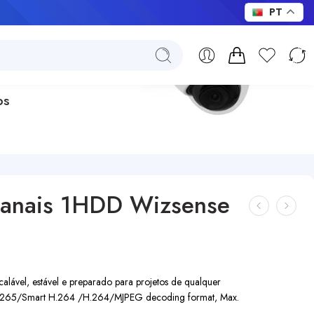
PT
ps
Canais 1HDD Wizsense
alável, estável e preparado para projetos de qualquer
/H.265/Smart H.264 /H.264/MJPEG decoding format, Max.