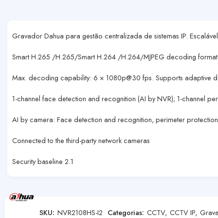
Gravador Dahua para gestão centralizada de sistemas IP. Escaláve
Smart H.265 /H.265/Smart H.264 /H.264/MJPEG decoding format
Max. decoding capability: 6 × 1080p@30 fps. Supports adaptive 
1-channel face detection and recognition (AI by NVR); 1-channel p
AI by camera: Face detection and recognition, perimeter protectio
Connected to the third-party network cameras
Security baseline 2.1
SKU:
NVR2108HS-I2
Categorias:
CCTV
,
CCTV IP
,
Grav