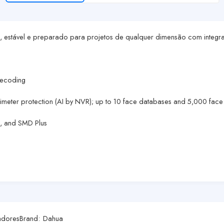
l, estável e preparado para projetos de qualquer dimensão com integr
decoding
erimeter protection (AI by NVR); up to 10 face databases and 5,000 fac
n, and SMD Plus
adores
Brand:
Dahua