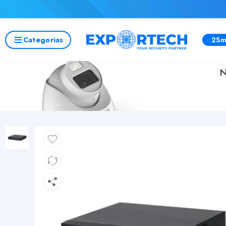
Categorias
2Sm
N