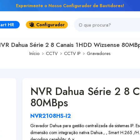
Experimente o Nosso Configurador de Bastidores!
art HR
Configurador
VR Dahua Série 2 8 Canais 1HDD Wizsense 80MB
Início
CCTV
CCTV IP
Gravadores
NVR Dahua Série 2 8 
80MBps
NVR2108HS-I2
Gravador Dahua para gestão centralizada de sistemas IP. Esc
dimensão com integração nativa Dahua., , Smart H.265 
decoding capability: 6 × ...