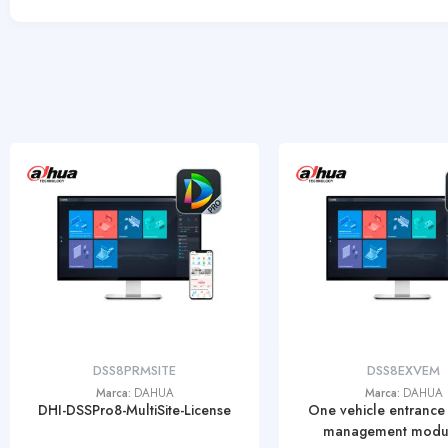
DSS8PRMSITE
DSS8EXVEM
Marca:
DAHUA
Marca:
DAHUA
DHI-DSSPro8-MultiSite-License
One vehicle entrance 
management module