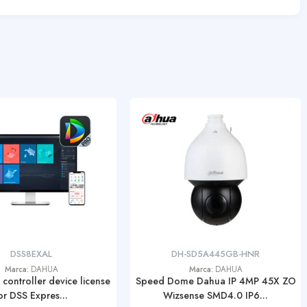
DSS8EXAL
DH-SD5A445GB-HNR
Marca:
DAHUA
Marca:
DAHUA
controller device license
Speed Dome Dahua IP 4MP 45X ZO
or DSS Expres...
Wizsense SMD4.0 IP6...