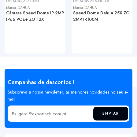
DH-SD42212T-HN
DH-SD49225-HC-LA
Marca:
DAHUA
Marca:
DAHUA
Câmara Speed Dome IP 2MP
Speed Dome Dahua 25X ZO
IP66 POE+ ZO 12X
2MP IR100M
Campanhas de descontos !
Subscreva a nossa newsletter, as melhores novidades no seu e-
mail
ENVIAR
Insira o seu email