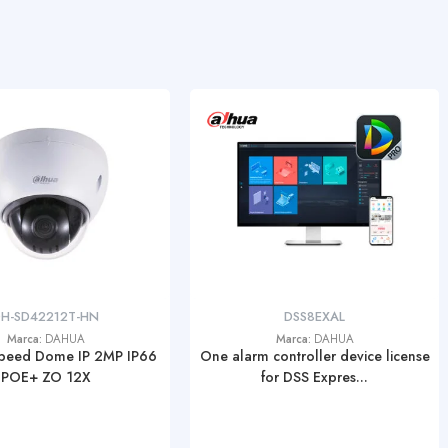
H-SD42212T-HN
DSS8EXAL
Marca:
DAHUA
Marca:
DAHUA
peed Dome IP 2MP IP66
One alarm controller device license
POE+ ZO 12X
for DSS Expres...