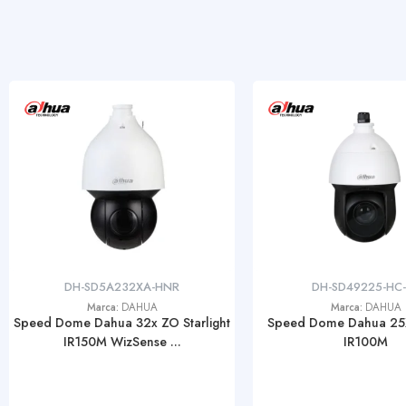
DH-SD5A232XA-HNR
DH-SD49225-HC
Marca:
DAHUA
Marca:
DAHUA
Speed Dome Dahua 32x ZO Starlight
Speed Dome Dahua 25
IR150M WizSense ...
IR100M