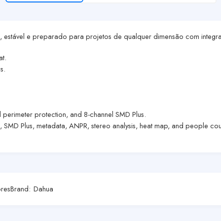
l, estável e preparado para projetos de qualquer dimensão com integr
t.
s.
l perimeter protection, and 8-channel SMD Plus.
n, SMD Plus, metadata, ANPR, stereo analysis, heat map, and people cou
res
Brand:
Dahua