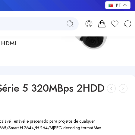
PT
e HDMI
Série 5 320MBps 2HDD
alável, estável e preparado para projetos de qualquer
H.265/Smart H.264+/H.264/MJPEG decoding format.
Max.