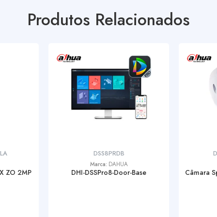
Produtos Relacionados
-LA
DSS8PRDB
D
Marca:
DAHUA
X ZO 2MP
DHI-DSSPro8-Door-Base
Câmara S