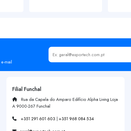
Insira o seu email
 e-mail
Filial Funchal
Rua da Capela do Amparo Edifício Alpha Living Loja
A 9000-267 Funchal
+351 291 601 603
|
+351 968 084 534