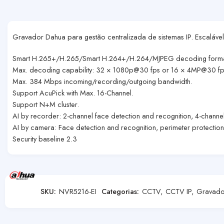
Gravador Dahua para gestão centralizada de sistemas IP. Escaláve
Smart H.265+/H.265/Smart H.264+/H.264/MJPEG decoding forma
Max. decoding capability: 32 × 1080p@30 fps or 16 × 4MP@30 fp
Max. 384 Mbps incoming/recording/outgoing bandwidth.
Support AcuPick with Max. 16-Channel.
Support N+M cluster.
AI by recorder: 2-channel face detection and recognition, 4-channe
AI by camera: Face detection and recognition, perimeter protectio
Security baseline 2.3
SKU:
NVR5216-EI
Categorias:
CCTV
,
CCTV IP
,
Gravado