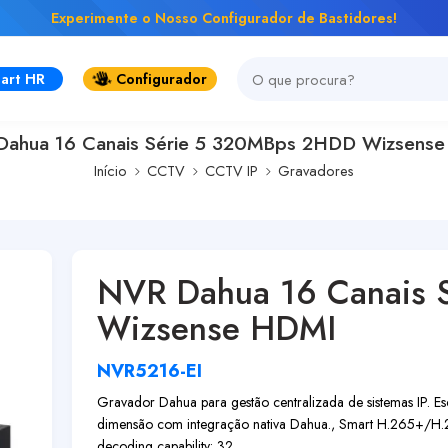
Experimente o Nosso Configurador de Bastidores!
art HR
Configurador
ahua 16 Canais Série 5 320MBps 2HDD Wizsens
Início
CCTV
CCTV IP
Gravadores
NVR Dahua 16 Canais 
Wizsense HDMI
NVR5216-EI
Gravador Dahua para gestão centralizada de sistemas IP. Esc
dimensão com integração nativa Dahua., Smart H.265+/
decoding capability: 32 ...