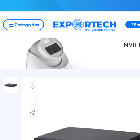
Categorias
2Sm
NVR D