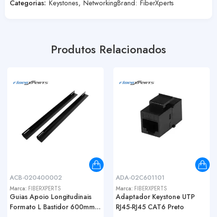
Categorias:
Keystones
,
Networking
Brand:
FiberXperts
Produtos Relacionados
ACB-020400002
ADA-02C601101
Marca:
FIBERXPERTS
Marca:
FIBERXPERTS
Guias Apoio Longitudinais
Adaptador Keystone UTP
Formato L Bastidor 600mm...
RJ45-RJ45 CAT6 Preto