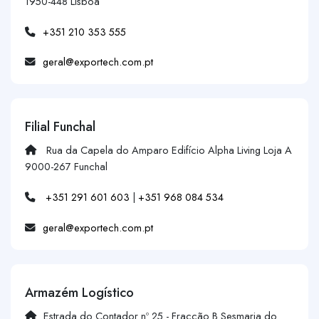
1950-448 Lisboa
+351 210 353 555
geral@exportech.com.pt
Filial Funchal
Rua da Capela do Amparo Edifício Alpha Living Loja A
9000-267 Funchal
+351 291 601 603
|
+351 968 084 534
geral@exportech.com.pt
Armazém Logístico
Estrada do Contador nº 25 - Fracção B Sesmaria do