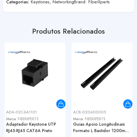
Categorias:
Keystones
,
Networking
Brand:
FiberXperts
Produtos Relacionados
ADA-02C6A1101
ACB-020400005
Marca:
FIBERXPERTS
Marca:
FIBERXPERTS
Adaptador Keystone UTP
Guias Apoio Longitudinais
RJ45-RJ45 CAT6A Preto
Formato L Bastidor 1200m...