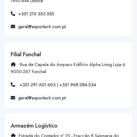
1950-448 Lisboa
+351 210 353 555
geral@exportech.com.pt
Filial Funchal
Rua da Capela do Amparo Edifício Alpha Living Loja A
9000-267 Funchal
+351 291 601 603
|
+351 968 084 534
geral@exportech.com.pt
Armazém Logístico
Estrada do Contador nº 25 - Fracção B Sesmaria do