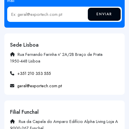
mail
ENVIAR
Insira o seu email
Sede Lisboa
Rua Fernando Farinha nº 2A/2B Braço de Prata
1950-448 Lisboa
+351 210 353 555
geral@exportech.com.pt
Filial Funchal
Rua da Capela do Amparo Edifício Alpha Living Loja A
9000-267 Funchal