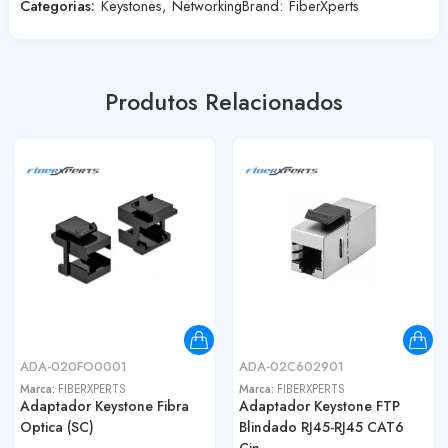
Categorias:
Keystones
,
Networking
Brand:
FiberXperts
Produtos Relacionados
ADA-020FO0001
ADA-02C602901
Marca:
FIBERXPERTS
Marca:
FIBERXPERTS
Adaptador Keystone Fibra
Adaptador Keystone FTP
Optica (SC)
Blindado RJ45-RJ45 CAT6
Cin...