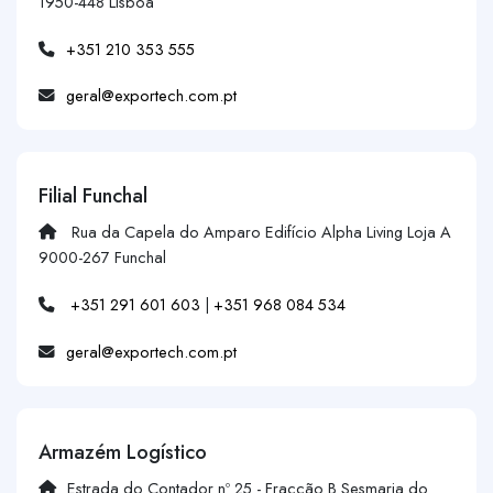
1950-448 Lisboa
+351 210 353 555
geral@exportech.com.pt
Filial Funchal
Rua da Capela do Amparo Edifício Alpha Living Loja A
9000-267 Funchal
+351 291 601 603
|
+351 968 084 534
geral@exportech.com.pt
Armazém Logístico
Estrada do Contador nº 25 - Fracção B Sesmaria do