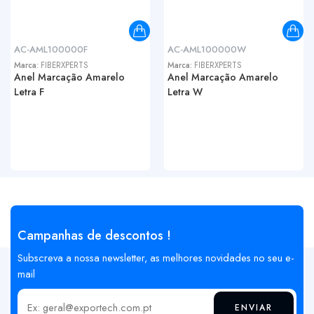
AC-AML100000F
AC-AML100000W
Marca:
FIBERXPERTS
Marca:
FIBERXPERTS
Anel Marcação Amarelo
Anel Marcação Amarelo
Letra F
Letra W
Campanhas de descontos !
Subscreva a nossa newsletter, as melhores novidades no seu e-
mail
ENVIAR
Insira o seu email