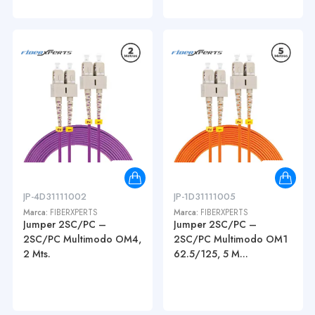
JP-4D31111002
JP-1D31111005
Marca:
FIBERXPERTS
Marca:
FIBERXPERTS
Jumper 2SC/PC –
Jumper 2SC/PC –
2SC/PC Multimodo OM4,
2SC/PC Multimodo OM1
2 Mts.
62.5/125, 5 M...