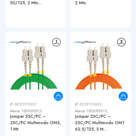
50/125, 2 Mts...
2 Mts.
JP-5D31111001
JP-1D31111003
Marca:
FIBERXPERTS
Marca:
FIBERXPERTS
Jumper 2SC/PC –
Jumper 2SC/PC –
2SC/PC Multimodo OM5,
2SC/PC Multimodo OM1
1 Mt.
62.5/125, 3 M...