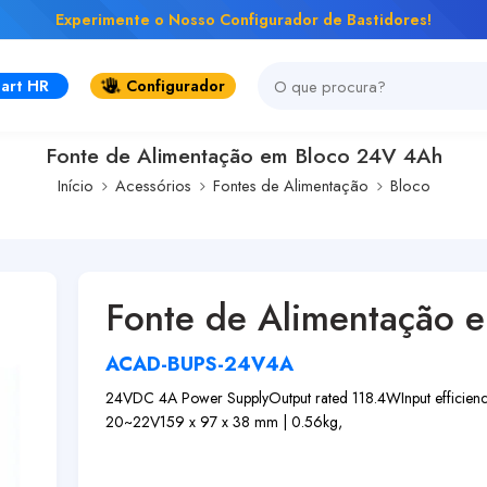
Experimente o Nosso Configurador de Bastidores!
art HR
Configurador
Fonte de Alimentação em Bloco 24V 4Ah
Início
Acessórios
Fontes de Alimentação
Bloco
Fonte de Alimentação 
ACAD-BUPS-24V4A
24VDC 4A Power Supply
Output rated 118.4W
Input effici
20~22V
159 x 97 x 38 mm | 0.56kg,