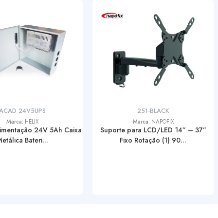
ACAD 24V5UPS
251-BLACK
Marca:
HELIX
Marca:
NAPOFIX
limentação 24V 5Ah Caixa
Suporte para LCD/LED 14” – 37”
etálica Bateri...
Fixo Rotação (1) 90...