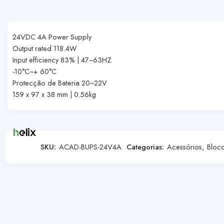
24VDC 4A Power Supply
Output rated 118.4W
Input efficiency 83% | 47~63HZ
-10°C~+ 60°C
Protecção de Bateria 20~22V
159 x 97 x 38 mm | 0.56kg
SKU:
ACAD-BUPS-24V4A
Categorias:
Acessórios
,
Bloc