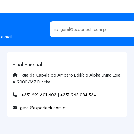
Insira o seu email
 e-mail
Filial Funchal
Rua da Capela do Amparo Edifício Alpha Living Loja
A 9000-267 Funchal
+351 291 601 603
|
+351 968 084 534
geral@exportech.com.pt