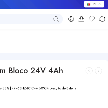
PT
em Bloco 24V 4Ah
ency 83% | 47~63HZ
-10°C~+ 60°C
Protecção de Bateria