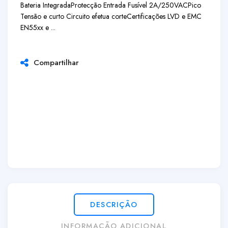
Bateria Integrada
Protecção Entrada Fusível 2A/250VAC
Pico
Tensão e curto Circuito efetua corte
Certificações LVD e EMC
EN55xx e ...
Compartilhar
DESCRIÇÃO
INFORMAÇÃO ADICIONAL