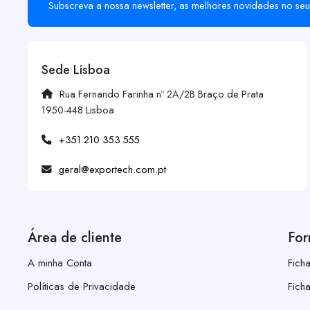
Subscreva a nossa newsletter, as melhores novidades no seu
Sede Lisboa
Rua Fernando Farinha nº 2A/2B Braço de Prata
1950-448 Lisboa
+351 210 353 555
geral@exportech.com.pt
Área de cliente
For
A minha Conta
Fich
Políticas de Privacidade
Fich