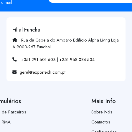
 e-mail
Filial Funchal
Rua da Capela do Amparo Edifício Alpha Living Loja
A 9000-267 Funchal
+351 291 601 603
|
+351 968 084 534
geral@exportech.com.pt
mulários
Mais Info
a de Parceiros
Sobre Nós
a RMA
Contactos
Configurador