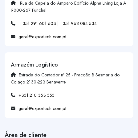
Rua da Capela do Amparo Edifício Alpha Living Loja A
9000-267 Funchal
+351 291 601 603
|
+351 968 084 534
geral@exportech.com.pt
Armazém Logístico
Estrada do Contador nº 25 - Fracção B Sesmaria do
Colaço 2130-223 Benavente
+351 210 353 555
geral@exportech.com.pt
Área de cliente