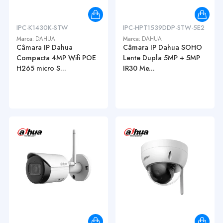
IPC-K1430K-STW
IPC-HPT1539DDP-STW-5E2
Marca:
DAHUA
Marca:
DAHUA
Câmara IP Dahua
Câmara IP Dahua SOHO
Compacta 4MP Wifi POE
Lente Dupla 5MP + 5MP
H265 micro S...
IR30 Me...