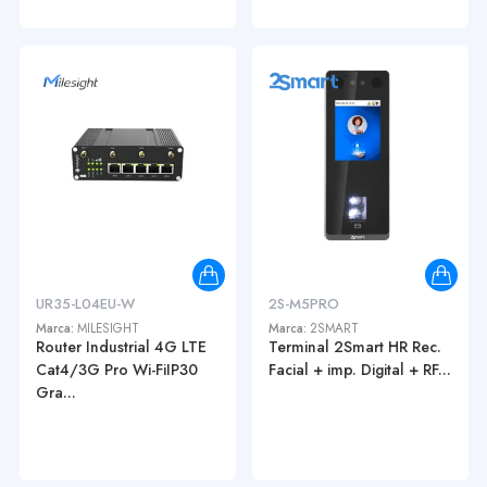
UR35-L04EU-W
2S-M5PRO
Marca:
MILESIGHT
Marca:
2SMART
Router Industrial 4G LTE
Terminal 2Smart HR Rec.
Cat4/3G Pro Wi-FiIP30
Facial + imp. Digital + RF...
Gra...