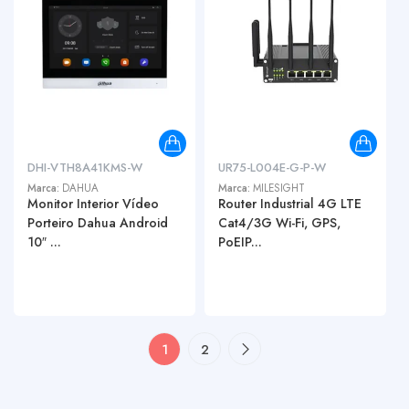
DHI-VTH8A41KMS-W
UR75-L004E-G-P-W
Marca:
DAHUA
Marca:
MILESIGHT
Monitor Interior Vídeo
Router Industrial 4G LTE
Porteiro Dahua Android
Cat4/3G Wi-Fi, GPS,
10″ ...
PoEIP...
1
2