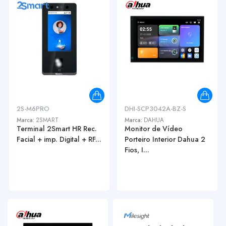
2S-M6PRO
DHI-SCP3042A-BZ-S
Marca:
2SMART
Marca:
DAHUA
Terminal 2Smart HR Rec.
Monitor de Vídeo
Facial + imp. Digital + RF...
Porteiro Interior Dahua 2
Fios, I...