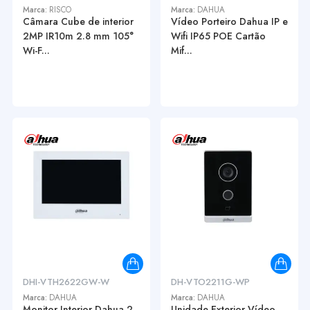
Marca:
RISCO
Marca:
DAHUA
Câmara Cube de interior
Vídeo Porteiro Dahua IP e
2MP IR10m 2.8 mm 105°
Wifi IP65 POE Cartão
Wi-F...
Mif...
DHI-VTH2622GW-W
DH-VTO2211G-WP
Marca:
DAHUA
Marca:
DAHUA
Monitor Interior Dahua 2
Unidade Exterior Vídeo