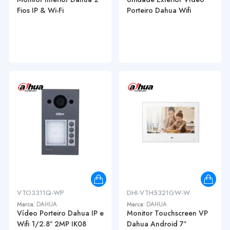
Fios IP & Wi-Fi
Porteiro Dahua Wifi
VTO3311Q-WP
DHI-VTH5321GW-W
Marca:
DAHUA
Marca:
DAHUA
Vídeo Porteiro Dahua IP e
Monitor Touchscreen VP
Wifi 1/2.8″ 2MP IK08
Dahua Android 7″