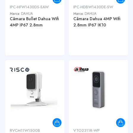
IPC-HFW1430DS-SAW
IPC-HDBW1430DE-SW
Marca:
DAHUA
Marca:
DAHUA
Câmara Bullet Dahua Wifi
Câmara Dahua 4MP Wifi
4MP IP67 2.8mm
2.8mm IP67 IK10
RVCM11W1500B
VTO2311R-WP