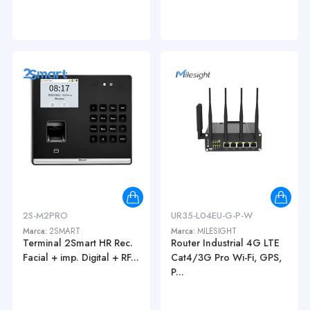
2S-M2PRO
UR35-L04EU-G-P-W
Marca:
2SMART
Marca:
MILESIGHT
Terminal 2Smart HR Rec.
Router Industrial 4G LTE
Facial + imp. Digital + RF...
Cat4/3G Pro Wi-Fi, GPS,
P...