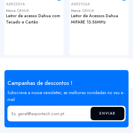
ASR2201A
ASR2102A
Marca:
DAHUA
Marca:
DAHUA
Leitor de acesso Dahua com
Leitor de Acessos Dahua
Tecado e Cartão
MIFARE 13.56MHz
Campanhas de descontos !
Subscreva a nossa newsletter, as melhores novidades no seu e-
mail
ENVIAR
Insira o seu email