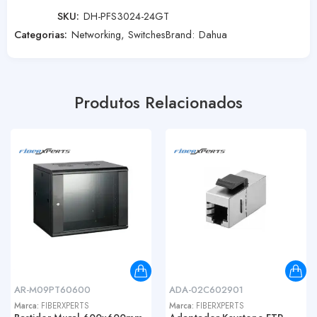
SKU:
DH-PFS3024-24GT
Categorias:
Networking
,
Switches
Brand:
Dahua
Produtos Relacionados
AR-M09PT60600
ADA-02C602901
Marca:
FIBERXPERTS
Marca:
FIBERXPERTS