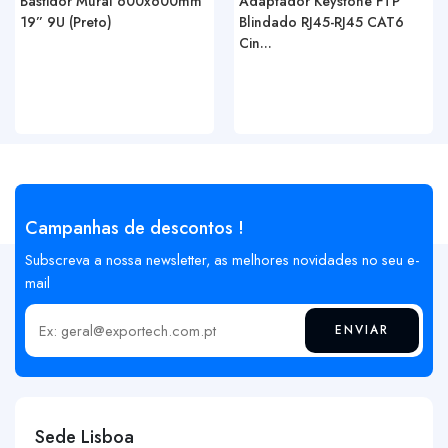
Bastidor Mural 600x600mm
Adaptador Keystone FTP
19” 9U (Preto)
Blindado RJ45-RJ45 CAT6
Cin...
Campanhas de descontos !
Subscreva a nossa newsletter, as melhores novidades no seu e-
mail
ENVIAR
Insira o seu email
Sede Lisboa