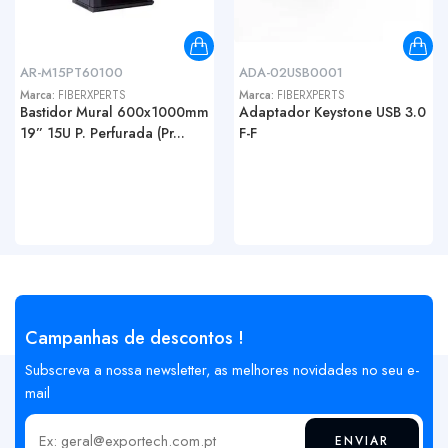
AR-M15PT60100
ADA-02USB0001
Marca:
FIBERXPERTS
Marca:
FIBERXPERTS
Bastidor Mural 600x1000mm
Adaptador Keystone USB 3.0
19” 15U P. Perfurada (Pr...
F-F
Campanhas de descontos !
Subscreva a nossa newsletter, as melhores novidades no seu e-
mail
ENVIAR
Insira o seu email