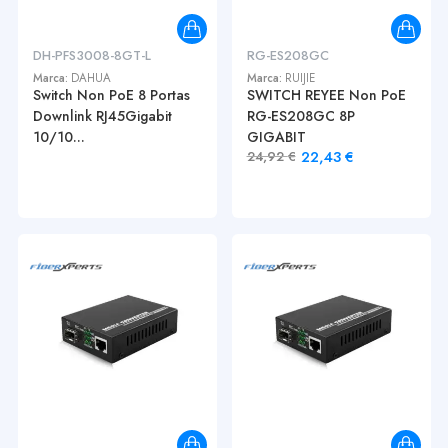
DH-PFS3008-8GT-L
RG-ES208GC
Marca:
DAHUA
Marca:
RUIJIE
Switch Non PoE 8 Portas
SWITCH REYEE Non PoE
Downlink RJ45Gigabit
RG-ES208GC 8P
10/10...
GIGABIT
22,43
€
24,92
€