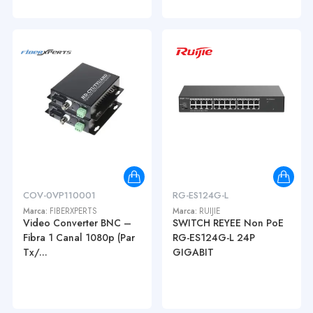
COV-0VP110001
RG-ES124G-L
Marca:
FIBERXPERTS
Marca:
RUIJIE
Video Converter BNC –
SWITCH REYEE Non PoE
Fibra 1 Canal 1080p (Par
RG-ES124G-L 24P
Tx/...
GIGABIT