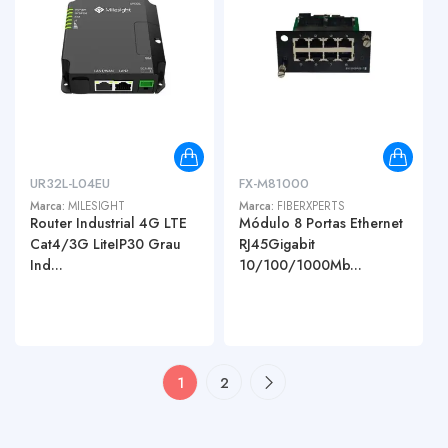
UR32L-L04EU
FX-M81000
Marca:
MILESIGHT
Marca:
FIBERXPERTS
Router Industrial 4G LTE
Módulo 8 Portas Ethernet
Cat4/3G LiteIP30 Grau
RJ45Gigabit
Ind...
10/100/1000Mb...
1
2