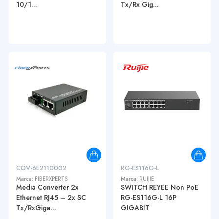
10/1...
Tx/Rx Gig...
COV-6E2110002
RG-ES116G-L
Marca:
FIBERXPERTS
Marca:
RUIJIE
Media Converter 2x
SWITCH REYEE Non PoE
Ethernet RJ45 – 2x SC
RG-ES116G-L 16P
Tx/RxGiga...
GIGABIT