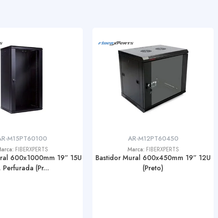
AR-M15PT60100
AR-M12PT60450
arca:
FIBERXPERTS
Marca:
FIBERXPERTS
ural 600x1000mm 19” 15U
Bastidor Mural 600x450mm 19” 12U
. Perfurada (Pr...
(Preto)