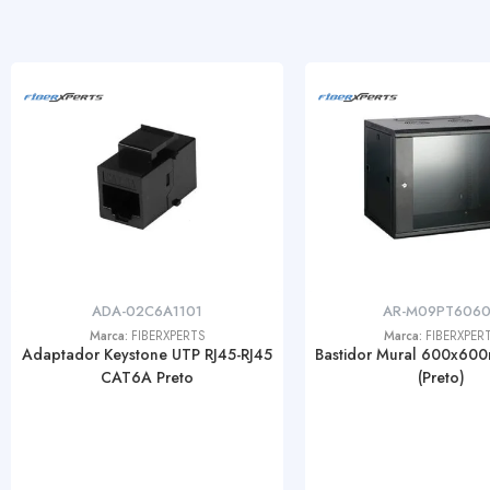
ADA-02C6A1101
AR-M09PT606
Marca:
FIBERXPERTS
Marca:
FIBERXPER
Adaptador Keystone UTP RJ45-RJ45
Bastidor Mural 600x60
CAT6A Preto
(Preto)