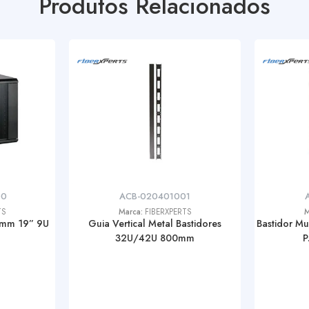
Produtos Relacionados
00
ACB-020401001
TS
Marca:
FIBERXPERTS
M
0mm 19” 9U
Guia Vertical Metal Bastidores
Bastidor M
32U/42U 800mm
P