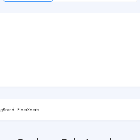
ng
Brand:
FiberXperts