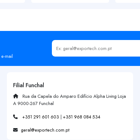
Insira o seu email
 e-mail
Filial Funchal
Rua da Capela do Amparo Edifício Alpha Living Loja
A 9000-267 Funchal
+351 291 601 603
|
+351 968 084 534
geral@exportech.com.pt