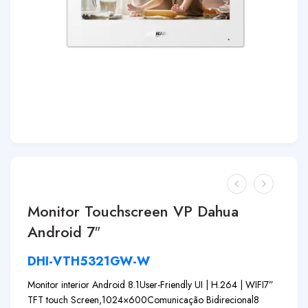
Monitor Touchscreen VP Dahua
Android 7″
DHI-VTH5321GW-W
Monitor interior Android 8.1
User-Friendly UI | H.264 | WIFI
7”
TFT touch Screen,1024×600
Comunicação Bidirecional
8