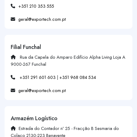
+351 210 353 555
geral@exportech.com.pt
Filial Funchal
Rua da Capela do Amparo Edifício Alpha Living Loja A
9000-267 Funchal
+351 291 601 603
|
+351 968 084 534
geral@exportech.com.pt
Armazém Logístico
Estrada do Contador nº 25 - Fracção B Sesmaria do
Colaço 2130-223 Benavente