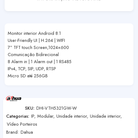
Monitor interior Android 8.1
User-Friendly UI | H.264 | WIFI
7” TFT touch Screen,1024×600
Comunicação Bidirecional
8 Alarm in | 1 Alarm out | 1 RS485
IPv4, TCP, SIP, UDP, RTSP
Micro SD até 256GB
SKU:
DHI-VTH5321GW-W
Categorias:
IP
,
Modular
,
Unidade interior
,
Unidade interior
,
Vídeo Porteiros
Brand:
Dahua