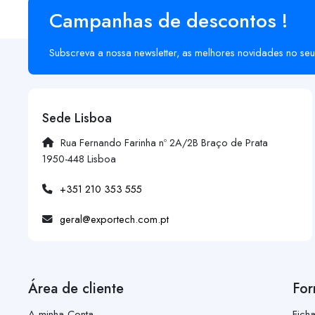
Campanhas de descontos !
Subscreva a nossa newsletter, as melhores novidades no seu
Sede Lisboa
Rua Fernando Farinha nº 2A/2B Braço de Prata
1950-448 Lisboa
+351 210 353 555
geral@exportech.com.pt
Área de cliente
For
A minha Conta
Fich