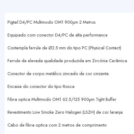
Pigtail D4/PC Multimodo OM1 900µm 2 Metros
Equipado com conector D4/PC de alta performance
Contempla ferrule de Ø2.5 mm do tipo PC (Physical Contact)
Ferrule de elevada qualidade produzida em Zircónia Cerâmica
Conector de corpo metálico zincado de cor cinzenta
Encaixe do conector do tipo Rosca
Fibra optica Multimodo OM1 62.5/125 900µm Tight Buffer
Revestimento Low Smoke Zero Halogen (LSZH) de cor laranja
Cabo de fibra optica com 2 metros de comprimento