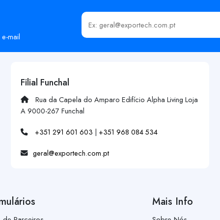
Insira o seu email
 e-mail
Filial Funchal
Rua da Capela do Amparo Edifício Alpha Living Loja
A 9000-267 Funchal
+351 291 601 603
|
+351 968 084 534
geral@exportech.com.pt
mulários
Mais Info
a de Parceiros
Sobre Nós