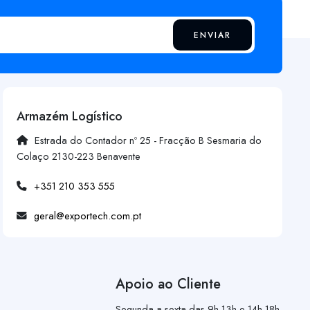
ENVIAR
Armazém Logístico
Estrada do Contador nº 25 - Fracção B Sesmaria do
Colaço 2130-223 Benavente
+351 210 353 555
geral@exportech.com.pt
Apoio ao Cliente
Segunda a sexta das 9h-13h e 14h-18h