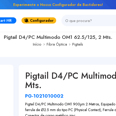
Experimente o Nosso Configurador de Bastidores!
art HR
Configurador
Pigtail D4/PC Multimodo OM1 62.5/125, 2 Mts.
Início
Fibra Óptica
Pigtails
Pigtail D4/PC Multimo
Mts.
PG-1021010002
Pigtail D4/PC Multimodo OM1 900µm 2 Metros, Equipado 
ferrule de Ø2.5 mm do tipo PC (Physical Contact), Ferrule
Conector de corpo metálico zinc...