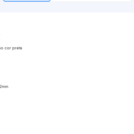
r
ão cor preta
x 2mm