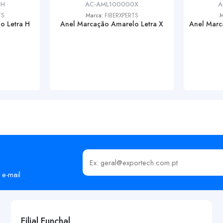
0H
AC-AML100000X
A
TS
Marca:
FIBERXPERTS
M
o Letra H
Anel Marcação Amarelo Letra X
Anel Marc
Insira o seu email
 e-mail
Filial Funchal