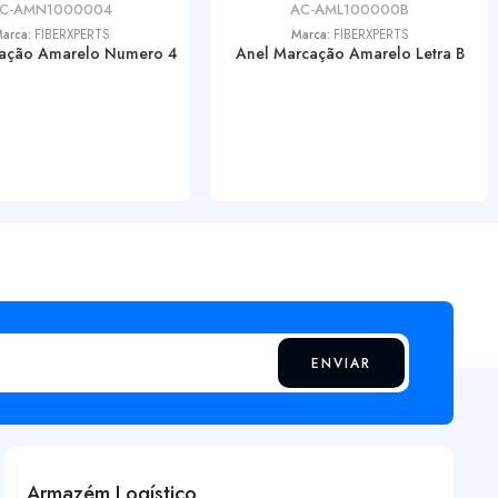
C-AMN1000004
AC-AML100000B
arca:
FIBERXPERTS
Marca:
FIBERXPERTS
ação Amarelo Numero 4
Anel Marcação Amarelo Letra B
ENVIAR
Armazém Logístico