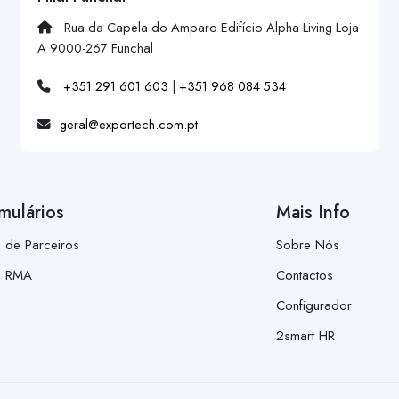
Rua da Capela do Amparo Edifício Alpha Living Loja
A 9000-267 Funchal
+351 291 601 603
|
+351 968 084 534
geral@exportech.com.pt
mulários
Mais Info
a de Parceiros
Sobre Nós
a RMA
Contactos
Configurador
2smart HR