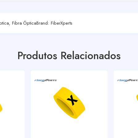
ptica
,
Fibra Óptica
Brand:
FiberXperts
Produtos Relacionados