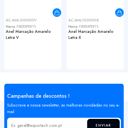
AC-AML100000V
AC-AML100000X
Marca:
FIBERXPERTS
Marca:
FIBERXPERTS
Anel Marcação Amarelo
Anel Marcação Amarelo
Letra V
Letra X
Campanhas de descontos !
Subscreva a nossa newsletter, as melhores novidades no seu e-
mail
ENVIAR
Insira o seu email