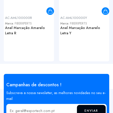
AC-AML100000R
AC-AML100000Y
Marca:
FIBERXPERTS
Marca:
FIBERXPERTS
Anel Marcação Amarelo
Anel Marcação Amarelo
Letra R
Letra Y
Campanhas de descontos !
Subscreva a nossa newsletter, as melhores novidades no seu e-
mail
ENVIAR
Insira o seu email