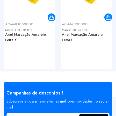
AC-AML100000X
AC-AML100000U
Marca:
FIBERXPERTS
Marca:
FIBERXPERTS
Anel Marcação Amarelo
Anel Marcação Amarelo
Letra X
Letra U
Campanhas de descontos !
Subscreva a nossa newsletter, as melhores novidades no seu e-
mail