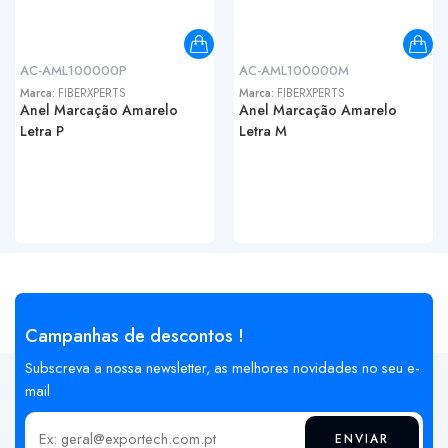
AC-AML100000P
AC-AML100000M
Marca:
FIBERXPERTS
Marca:
FIBERXPERTS
Anel Marcação Amarelo
Anel Marcação Amarelo
Letra P
Letra M
Campanhas de descontos !
Subscreva a nossa newsletter, as melhores novidades no seu e-
mail
ENVIAR
Insira o seu email