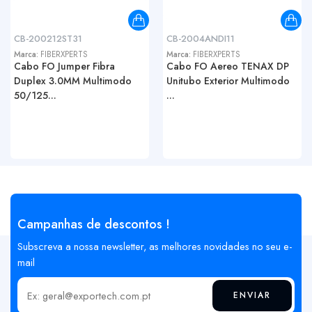
CB-200212ST31
CB-2004ANDI11
Marca:
FIBERXPERTS
Marca:
FIBERXPERTS
Cabo FO Jumper Fibra
Cabo FO Aereo TENAX DP
Duplex 3.0MM Multimodo
Unitubo Exterior Multimodo
50/125...
...
Campanhas de descontos !
Subscreva a nossa newsletter, as melhores novidades no seu e-
mail
ENVIAR
Insira o seu email