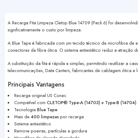
A Recarga Fita Limpeza Cletop Blue 14709 (Pack 6) foi desenvolvida
significativamente o custo por limpeza.
A
Blue Tape
é fabricada com um tecido técnico de microfibra de e
conectores de fibra ótica. O sistema antiestático reduz a atraçã
A substituição da fita é rápida e simples, permitindo reutilizar a
telecomunicações, Data Centers, fabricantes de cablagem ótica e l
Principais Vantagens
Recarga original US Conec
Compatível com
CLETOP® Type-A (14703)
e
Type-B (14704)
Tecnologia
Blue Tape
Mais de
400 limpezas
por recarga
Sistema antiestático
Remove poeiras, partículas e gordura
Microfibra de elevada densidade