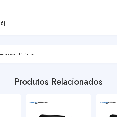
 6)
peza
Brand:
US Conec
Produtos Relacionados