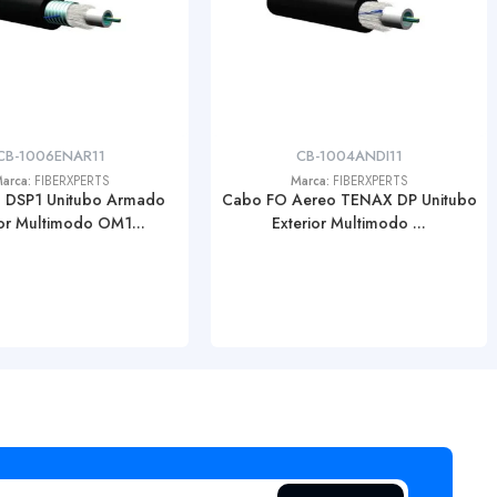
CB-1006ENAR11
CB-1004ANDI11
arca:
FIBERXPERTS
Marca:
FIBERXPERTS
 DSP1 Unitubo Armado
Cabo FO Aereo TENAX DP Unitubo
ior Multimodo OM1...
Exterior Multimodo ...