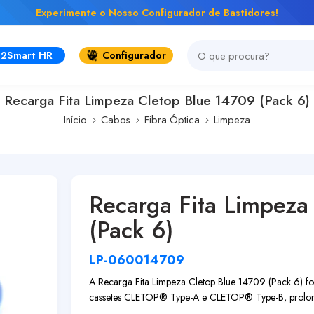
Experimente o Nosso Configurador de Bastidores!
2Smart HR
Configurador
Recarga Fita Limpeza Cletop Blue 14709 (Pack 6)
Início
Cabos
Fibra Óptica
Limpeza
Recarga Fita Limpeza
(Pack 6)
LP-060014709
A Recarga Fita Limpeza Cletop Blue 14709 (Pack 6) foi 
cassetes
CLETOP® Type-A
e
CLETOP® Type-B
, prolo