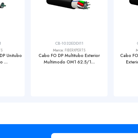
1
CB-1032EDDI11
TS
Marca:
FIBERXPERTS
M
DP Unitubo
Cabo FO DP Multitubo Exterior
Cabo FO
 ...
Multimodo OM1 62.5/1...
Exter