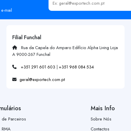
Insira o seu email
 e-mail
Filial Funchal
Rua da Capela do Amparo Edifício Alpha Living Loja
A 9000-267 Funchal
+351 291 601 603
|
+351 968 084 534
geral@exportech.com.pt
mulários
Mais Info
a de Parceiros
Sobre Nós
a RMA
Contactos